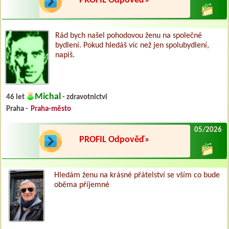
PROFIL Odpověď»
Rád bych našel pohodovou ženu na společné
bydlení. Pokud hledáš víc než jen spolubydlení,
napiš.
Michal
46 let
- zdravotnictvi
Praha -
Praha-město
05/2026
PROFIL Odpověď»
Hledám ženu na krásné přátelství se vším co bude
oběma příjemné