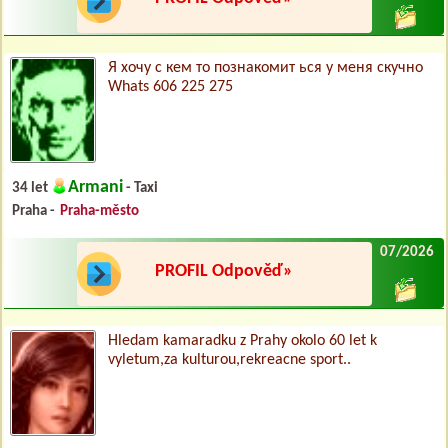
Я хочу с кем то познакомит ься у меня скучно
Whats 606 225 275
Armani
34 let
- Taxi
Praha -
Praha-město
07/2026
PROFIL Odpověď»
Hledam kamaradku z Prahy okolo 60 let k
vyletum,za kulturou,rekreacne sport..