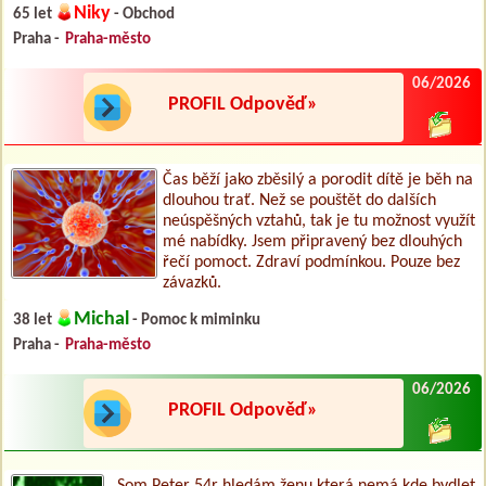
Niky
65 let
- Obchod
Praha -
Praha-město
06/2026
PROFIL Odpověď»
Čas běží jako zběsilý a porodit dítě je běh na
dlouhou trať. Než se pouštět do dalších
neúspěšných vztahů, tak je tu možnost využít
mé nabídky. Jsem připravený bez dlouhých
řečí pomoct. Zdraví podmínkou. Pouze bez
závazků.
Michal
38 let
- Pomoc k miminku
Praha -
Praha-město
06/2026
PROFIL Odpověď»
Som Peter 54r hledám ženu která nemá kde bydlet