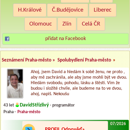
H.Králové
Č.Budějovice
Liberec
Olomouc
Zlín
Celá ČR
přidat na Facebook
Seznámení Praha-město »
Spolubydlení Praha-město
»
Ahoj, jsem David a hledám k sobě ženu, ne proto ,
aby mě zachránila, ale aby jsme mohli být ve dvou.
Hledám svobodu, pohodu, lásku a štěstí. Vím že
budou i složité chvíle, ale budeme na to ve dvou,
ahoj, napiš. Nekoušu
DavidStřízlivý
43 let
- programátor
Praha -
Praha-město
07/2026
PROFIL Odpověď»