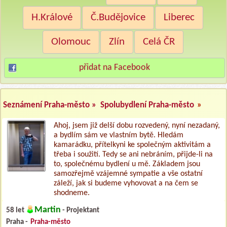
H.Králové
Č.Budějovice
Liberec
Olomouc
Zlín
Celá ČR
přidat na Facebook
Seznámení Praha-město »
Spolubydlení Praha-město
»
Ahoj, jsem již delší dobu rozvedený, nyní nezadaný,
a bydlím sám ve vlastním bytě. Hledám
kamarádku, přítelkyni ke společným aktivitám a
třeba i soužití. Tedy se ani nebráním, přijde-li na
to, společnému bydlení u mě. Základem jsou
samozřejmě vzájemné sympatie a vše ostatní
záleží, jak si budeme vyhovovat a na čem se
shodneme.
Martin
58 let
- Projektant
Praha -
Praha-město