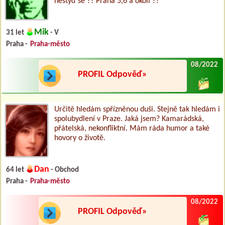
nestyď se ?? Praha 5,6 a okolí ??
Mik
31 let
- V
Praha -
Praha-město
08/2022
PROFIL Odpověď»
Určitě hledám spřízněnou duši. Stejně tak hledám i
spolubydlení v Praze. Jaká jsem? Kamarádská,
přátelská, nekonfliktní. Mám ráda humor a také
hovory o životě.
Dan
64 let
- Obchod
Praha -
Praha-město
08/2022
PROFIL Odpověď»