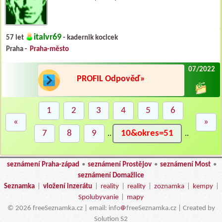
italvr69
57 let
- kadernik kocicek
Praha -
Praha-město
07/2022
PROFIL Odpověď»
1
2
3
4
5
6
«
»
7
8
9
10&okres=51
..
..
seznámení Praha-západ
•
seznámení Prostějov
•
seznámení Most
•
seznámení Domažlice
Seznamka
|
vložení inzerátu
|
reality
|
reality
|
zoznamka
|
kempy
|
Spolubyvanie
|
mapy
© 2026 freeSeznamka.cz | email: info
freeSeznamka.cz | Created by
Solution S2