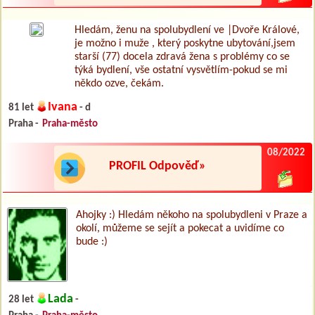
Hledám, ženu na spolubydlení ve |Dvoře Králové,
je možno i muže , který poskytne ubytování,jsem
starší (77) docela zdravá žena s problémy co se
týká bydlení, vše ostatní vysvětlím-pokud se mi
někdo ozve, čekám.
Ivana
81 let
- d
Praha -
Praha-město
08/2022
PROFIL Odpověď»
Ahojky :) Hledám někoho na spolubydleni v Praze a
okolí, můžeme se sejít a pokecat a uvidíme co
bude :)
Lada
28 let
-