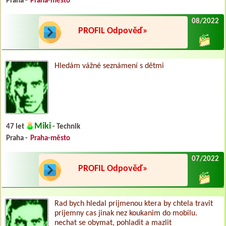
Praha -
Praha-město
08/2022
PROFIL Odpověď»
Hledám vážné seznámení s dětmi
Miki
47 let
- Technik
Praha -
Praha-město
07/2022
PROFIL Odpověď»
Rad bych hledal prijmenou ktera by chtela travit
prijemny cas jinak nez koukanim do mobilu.
nechat se obymat, pohladit a mazlit