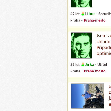
Libor
49 let
- Securit
Praha -
Praha-město
Jsem ž
chladn
Případ
optimi
Jirka
59 let
- Učitel
Praha -
Praha-město
J
c
j
e