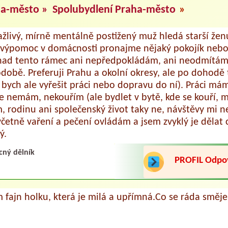
ha-město »
Spolubydlení Praha-město
»
ažlivý, mírně mentálně postižený muž hledá starší ženu
i výpomoc v domácnosti pronajme nějaký pokojík nebo
nad tento rámec ani nepředpokládám, ani neodmítám.
době. Preferuji Prahu a okolní okresy, ale po dohodě 
 bych ale vyřešit práci nebo dopravu do ní). Práci mám
e nemám, nekouřím (ale bydlet v bytě, kde se kouří, mi
 rodinu ani společenský život taky ne, návštěvy mi 
včetně vaření a pečení ovládám a jsem zvyklý je dělat 
ý.
ný dělník
PROFIL Odp
 fajn holku, která je milá a upřímná.Co se ráda směje,