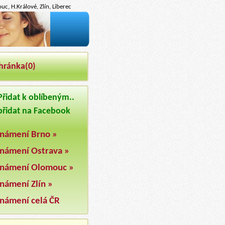
c, H.Králové, Zlín, Liberec
hránka(
0
)
řidat k oblíbeným..
řidat na Facebook
námení Brno »
námení Ostrava »
námení Olomouc »
námení Zlín »
námení celá ČR