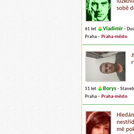
lůžkov
sobě d
Vladimir
61 let
- Du
Praha -
Praha-město
r
Borys
51 let
- Staveb
Praha -
Praha-město
Hledám
nestří
mě pok