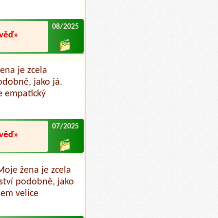
08/2025
ověď»
ena je zcela
dobně, jako já.
e empatický
07/2025
ověď»
Moje žena je zcela
ství podobně, jako
sem velice