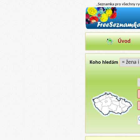
..Seznamka pro všechny ryc
Úvod
Koho hledám