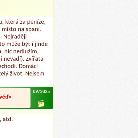
, která za peníze,
 místo na spaní.
 Nejraději
to může být i jinde
, nic nedlužím,
 nevadí). Zvířata
nechodí. Domácí
celý život. Nejsem
09/2025
ověď»
 atd.