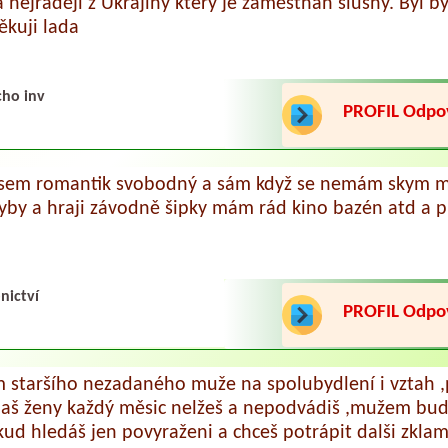
á nejraději z Ukrajiny který je zaměstnán slušný. Byl 
ěkuji lada
cho inv
PROFIL Odp
Jsem romantik svobodný a sám když se nemám skym ma
yby a hraji závodně šipky mám rád kino bazén atd a 
nictví
PROFIL Odp
 staršího nezadaného muže na spolubydlení i vztah ,
daš ženy každý měsic nelžeš a nepodvádiš ,mužem bud
ud hledáš jen povyraženi a chceš potrápit dalši zkla