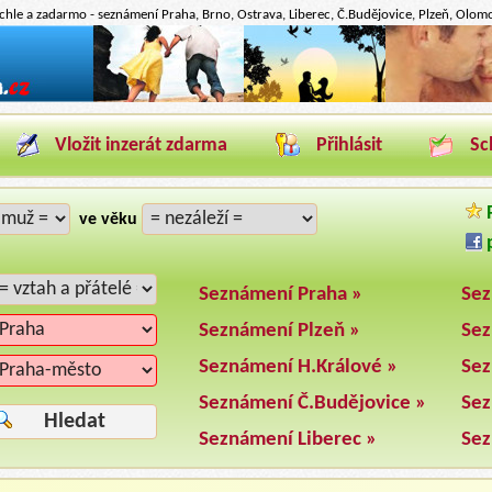
hle a zadarmo - seznámení Praha, Brno, Ostrava, Liberec, Č.Budějovice, Plzeň, Olomou
Vložit inzerát zdarma
Přihlásit
Sc
P
ve věku
p
Seznámení Praha »
Sez
Seznámení Plzeň »
Sez
Seznámení H.Králové »
Sez
Seznámení Č.Budějovice »
Sez
Hledat
Seznámení Liberec »
Sez