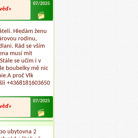
07/2025
ověď»
řáteli. Hledám ženu
párovou rodinu,
dlani. Rád se vším
žena musí mít
tále se učím i v
le boubelky mě nic
ie.A proč Vlk
ošli +4368181603650
07/2025
ověď»
ebo ubytovna 2