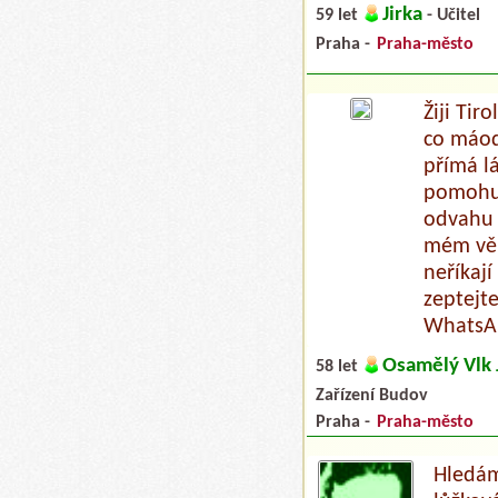
Jirka
59 let
- Učitel
Praha -
Praha-město
Žiji Tir
co máodv
přímá l
pomohu 
odvahu 
mém věk
neříkaj
zeptejt
WhatsA
Osamělý Vlk 
58 let
Zařízení Budov
Praha -
Praha-město
Hledám