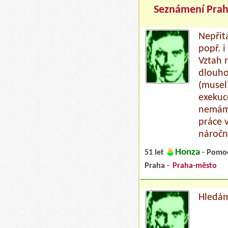
Seznámení Pra
Nepřit
popř. 
Vztah 
dlouho
(musel
exekuc
nemám,
práce 
náročn
Honza
51 let
- Pomoc
Praha -
Praha-město
Hledám