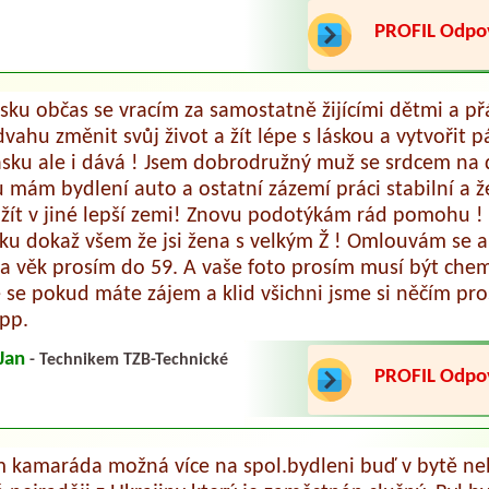
PROFIL Odp
olsku občas se vracím za samostatně žijícími dětmi a p
ahu změnit svůj život a žít lépe s láskou a vytvořit 
ásku ale i dává ! Jsem dobrodružný muž se srdcem na 
mám bydlení auto a ostatní zázemí práci stabilní a 
žít v jiné lepší zemi! Znovu podotýkám rád pomohu ! S
u dokaž všem že jsi žena s velkým Ž ! Omlouvám se a
í a věk prosím do 59. A vaše foto prosím musí být chem
e se pokud máte zájem a klid všichni jsme si něčím pr
pp.
Jan
- Technikem TZB-Technické
PROFIL Odp
 kamaráda možná více na spol.bydleni buď v bytě n