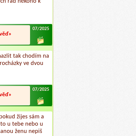
bych rád někoho k
07/2025
ověď»
zlit tak chodím na
procházky ve dvou
07/2025
ověď»
pokud žijes sám a
to u tebe nebo u
manou ženu nepiš