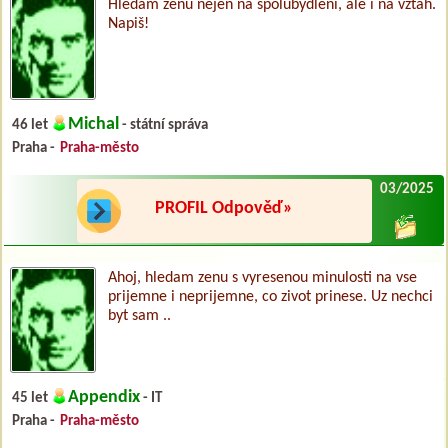
Hledám ženu nejen na spolubydlení, ale i na vztah.
Napiš!
Michal
46 let
- státní správa
Praha -
Praha-město
03/2025
PROFIL Odpověď»
Ahoj, hledam zenu s vyresenou minulosti na vse
prijemne i neprijemne, co zivot prinese. Uz nechci
byt sam ..
Appendix
45 let
- IT
Praha -
Praha-město