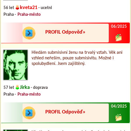
kveta21
56 let
- ucetni
Praha -
Praha-město
06/2025
PROFIL Odpověď»
Hledám submisivní ženu na trvalý vztah. Věk ani
vzhled neřeším, pouze submisivitu. Možné i
spolubydlení. Jsem zajištěný.
Jirka
57 let
- doprava
Praha -
Praha-město
04/2025
PROFIL Odpověď»