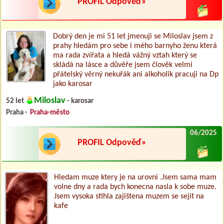
PROFIL Odpověď»
Dobrý den je mi 51 let jmenuji se Miloslav jsem z
prahy hledám pro sebe i mého barnyho ženu která
ma rada zvířata a hledá vážný vztah který se
skládá na lásce a důvěře jsem člověk velmi
přátelský věrný nekuřák ani alkoholik pracuji na Dp
jako karosar
Miloslav
52 let
- karosar
Praha -
Praha-město
06/2025
PROFIL Odpověď»
Hledam muze ktery je na urovni .Jsem sama mam
volne dny a rada bych konecna nasla k sobe muze.
Jsem vysoka stihla zajištena muzem se sejit na
kafe