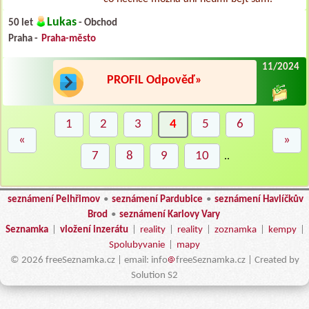
Lukas
50 let
- Obchod
Praha -
Praha-město
11/2024
PROFIL Odpověď»
1
2
3
4
5
6
«
»
7
8
9
10
..
seznámení Pelhřimov
•
seznámení Pardubice
•
seznámení Havlíčkův
Brod
•
seznámení Karlovy Vary
Seznamka
|
vložení inzerátu
|
reality
|
reality
|
zoznamka
|
kempy
|
Spolubyvanie
|
mapy
© 2026 freeSeznamka.cz | email: info
freeSeznamka.cz | Created by
Solution S2