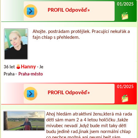
01/2025
PROFIL Odpověď»
Ahojte. postrádam protějšek. Pracující nekuřák a
fajn chlap s přehledem.
Hanny
36 let
- Je
Praha -
Praha-město
01/2025
PROFIL Odpověď»
Ahoj hledám atraktivni ženu,která má rada
děti sám mam 2 a 4 letou holčičku ,takže
mivubec nevadí ,když bude mít taky děti
budu jedině rad.jinak jsem normální chlap
co nechce možná ani neumí bejt sám.