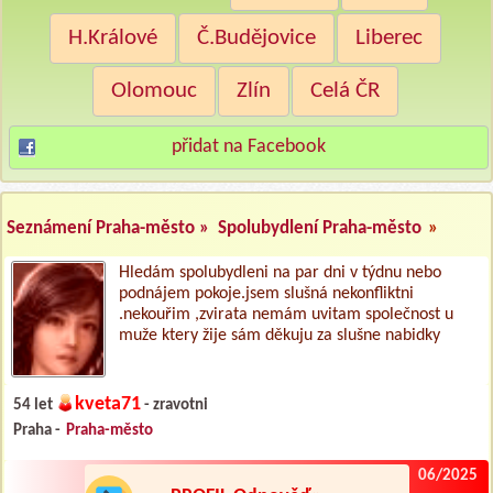
H.Králové
Č.Budějovice
Liberec
Olomouc
Zlín
Celá ČR
přidat na Facebook
Seznámení Praha-město »
Spolubydlení Praha-město
»
Hledám spolubydleni na par dni v týdnu nebo
podnájem pokoje.jsem slušná nekonfliktni
.nekouřim ,zvirata nemám uvitam společnost u
muže ktery žije sám děkuju za slušne nabidky
kveta71
54 let
- zravotni
Praha -
Praha-město
06/2025