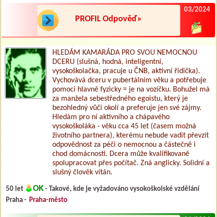
03/2024
PROFIL Odpověď»
HLEDÁM KAMARÁDA PRO SVOU NEMOCNOU
DCERU (slušná, hodná, inteligentní,
vysokoškolačka, pracuje u ČNB, aktivní řidička).
Vychovává dceru v pubertálním věku a potřebuje
pomoci hlavně fyzicky = je na vozíčku. Bohužel má
za manžela sebestředného egoistu, který je
bezohledný vůči okolí a preferuje jen své zájmy.
Hledám pro ní aktivního a chápavého
vysokoškoláka - věku cca 45 let (časem možná
životního partnera), kterému nebude vadit převzít
odpovědnost za péči o nemocnou a částečně i
chod domácnosti. Dcera může kvalifikovaně
spolupracovat přes počítač. Zná anglicky. Solidní a
slušný člověk vítán.
OK
50 let
- Takové, kde je vyžadováno vysokoškolské vzdělání
Praha -
Praha-město