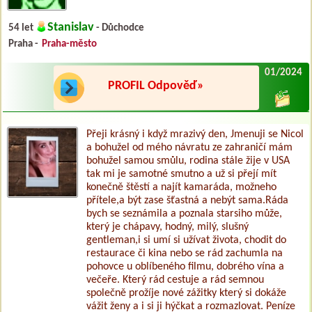
Stanislav
54 let
- Důchodce
Praha -
Praha-město
01/2024
PROFIL Odpověď»
Přeji krásný i když mrazivý den, Jmenuji se Nicol
a bohužel od mého návratu ze zahraničí mám
bohužel samou smůlu, rodina stále žije v USA
tak mi je samotné smutno a už si přejí mít
konečně štěstí a najít kamaráda, možneho
přítele,a být zase šťastná a nebýt sama.Ráda
bych se seznámila a poznala starsiho může,
který je chápavy, hodný, milý, slušný
gentleman,i si umí si užívat života, chodit do
restaurace či kina nebo se rád zachumla na
pohovce u oblíbeného filmu, dobrého vína a
večeře. Který rád cestuje a rád semnou
společně prožíje nové zážitky který si dokáže
vážit ženy a i si ji hýčkat a rozmazlovat. Peníze