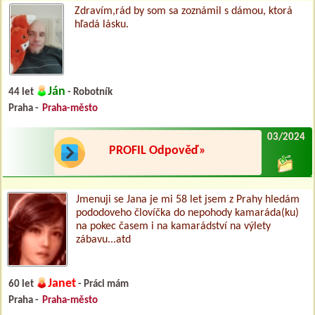
Zdravím,rád by som sa zoznámil s dámou, ktorá
hľadá lásku.
Ján
44 let
- Robotník
Praha -
Praha-město
03/2024
PROFIL Odpověď»
Jmenuji se Jana je mi 58 let jsem z Prahy hledám
pododoveho človíčka do nepohody kamaráda(ku)
na pokec časem i na kamarádství na výlety
zábavu...atd
Janet
60 let
- Práci mám
Praha -
Praha-město