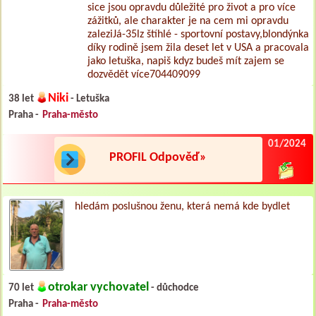
sice jsou opravdu důležité pro život a pro více
zážitků, ale charakter je na cem mi opravdu
zaleziJá-35lz štíhlé - sportovní postavy,blondýnka
díky rodině jsem žila deset let v USA a pracovala
jako letuška, napiš kdyz budeš mít zajem se
dozvědět více704409099
Niki
38 let
- Letuška
Praha -
Praha-město
01/2024
PROFIL Odpověď»
hledám poslušnou ženu, která nemá kde bydlet
otrokar vychovatel
70 let
- důchodce
Praha -
Praha-město