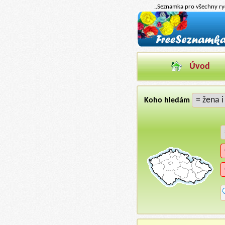
..Seznamka pro všechny ryc
Úvod
Koho hledám