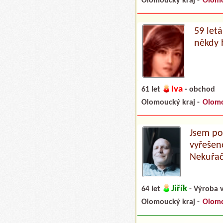
Olomoucký kraj -
Olom
59 let
někdy 
Iva
61 let
- obchod
Olomoucký kraj -
Olom
Jsem po
vyřešen
Nekuřač
Jiřík
64 let
- Výroba v
Olomoucký kraj -
Olom