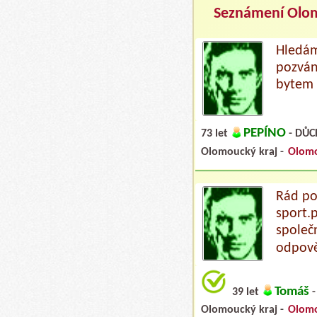
Seznámení Olo
Hledám
pozvání
bytem 
PEPÍNO
73 let
- DŮC
Olomoucký kraj -
Olom
Rád po
sport.p
společ
odpov
Tomáš
39 let
-
Olomoucký kraj -
Olom