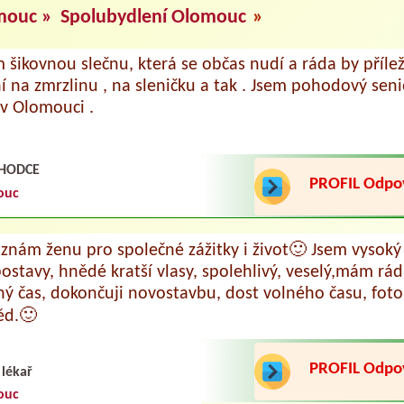
mouc »
Spolubydlení Olomouc
»
 šikovnou slečnu, která se občas nudí a ráda by přílež
 na zmrzlinu , na sleničku a tak . Jsem pohodový senior
v Olomouci .
HODCE
PROFIL Odp
ouc
znám ženu pro společné zážitky i život🙂 Jsem vysok
ostavy, hnědé kratší vlasy, spolehlivý, veselý,mám rád 
ný čas, dokončuji novostavbu, dost volného času, foto
ěd.🙂
PROFIL Odp
 lékař
ouc