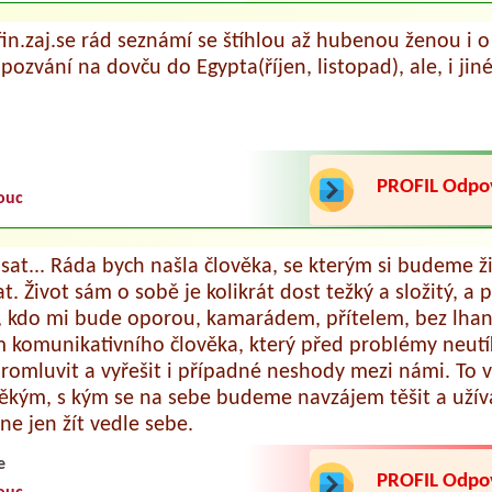
 fin.zaj.se rád seznámí se štíhlou až hubenou ženou i 
pozvání na dovču do Egypta(říjen, listopad), ale, i jiné 
PROFIL Odp
ouc
sat... Ráda bych našla člověka, se kterým si budeme ž
t. Život sám o sobě je kolikrát dost težký a složitý, a p
 kdo mi bude oporou, kamarádem, přítelem, bez lhan
 komunikativního člověka, který před problémy neutík
romluvit a vyřešit i případné neshody mezi námi. To vš
někým, s kým se na sebe budeme navzájem těšit a užíva
 ne jen žít vedle sebe.
e
PROFIL Odp