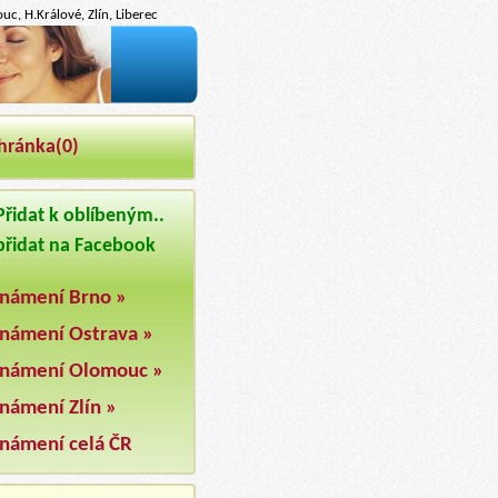
c, H.Králové, Zlín, Liberec
hránka(
0
)
řidat k oblíbeným..
řidat na Facebook
námení Brno »
námení Ostrava »
námení Olomouc »
námení Zlín »
námení celá ČR