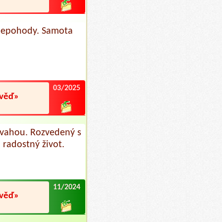
 nepohody. Samota
03/2025
ověď»
ovahou. Rozvedený s
radostný život.
11/2024
ověď»