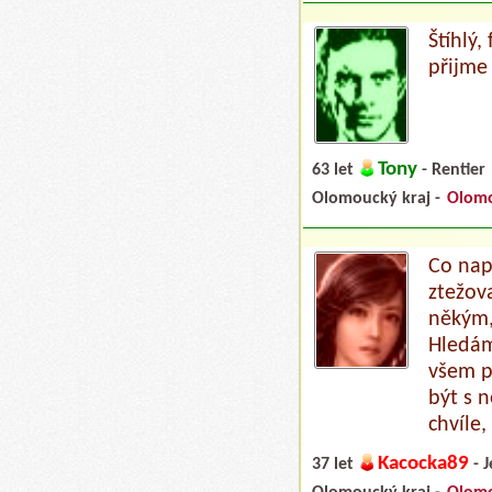
Štíhlý,
přijme 
Tony
63 let
- Rentier
Olomoucký kraj -
Olom
Co nap
ztežova
někým,
Hledám
všem p
být s 
chvíle,
Kacocka89
37 let
- J