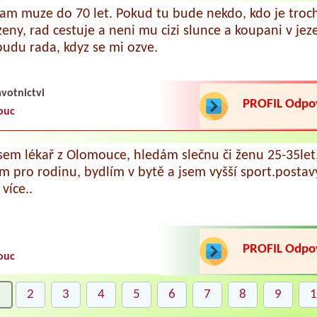
am muze do 70 let. Pokud tu bude nekdo, kdo je troc
zeny, rad cestuje a neni mu cizi slunce a koupani v jez
budu rada, kdyz se mi ozve.
votnictvi
PROFIL Odp
ouc
jsem lékař z Olomouce, hledám slečnu či ženu 25-35let
m pro rodinu, bydlím v bytě a jsem vyšší sport.postav
více..
PROFIL Odp
ouc
1
2
3
4
5
6
7
8
9
1