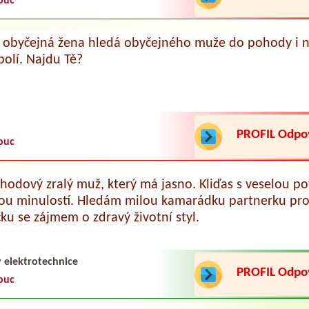
ouc
á obyčejná žena hledá obyčejného muže do pohody i
bolí. Najdu Tě?
PROFIL Odp
ouc
hodový zralý muž, který má jasno. Kliďas s veselou p
ou minulostí. Hledám milou kamarádku partnerku pro 
ku se zájmem o zdravý životní styl.
 elektrotechnice
PROFIL Odp
ouc