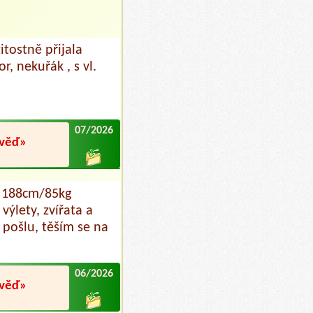
itostně přijala
, nekuřák , s vl.
07/2026
ověď»
ý 188cm/85kg
výlety, zvířata a
 pošlu, těším se na
06/2026
ověď»