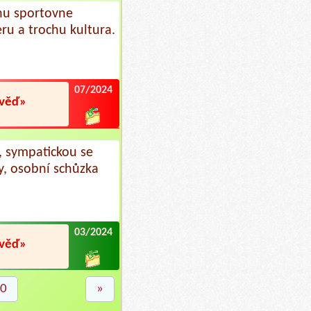
hu sportovne
eru a trochu kultura.
07/2024
ověď»
, sympatickou se
y, osobní schůzka
03/2024
ověď»
0
»