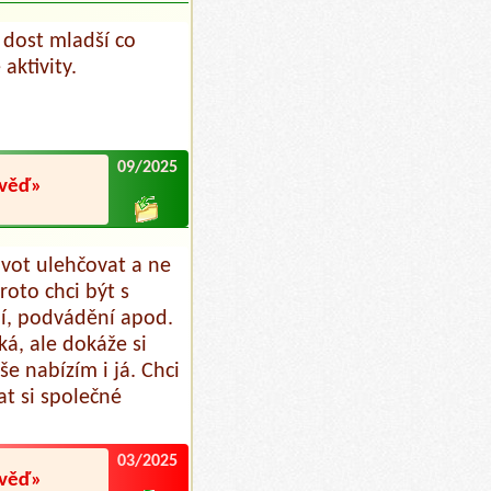
o dost mladší co
aktivity.
09/2025
ověď»
ivot ulehčovat a ne
roto chci být s
í, podvádění apod.
á, ale dokáže si
e nabízím i já. Chci
t si společné
03/2025
ověď»