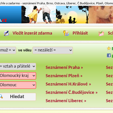
hle a zadarmo - seznámení Praha, Brno, Ostrava, Liberec, Č.Budějovice, Plzeň, Olomou
Vložit inzerát zdarma
Přihlásit
Sc
P
ve věku
p
Seznámení Praha »
Sez
Seznámení Plzeň »
Sez
Seznámení H.Králové »
Sez
Seznámení Č.Budějovice »
Sez
Hledat
Seznámení Liberec »
Sez