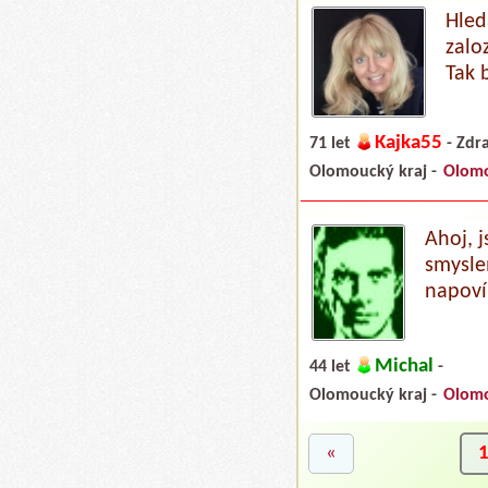
Hled
zalo
Tak 
Kajka55
71 let
- Zdra
Olomoucký kraj -
Olom
Ahoj, 
smysle
napoví 
Michal
44 let
-
Olomoucký kraj -
Olom
«